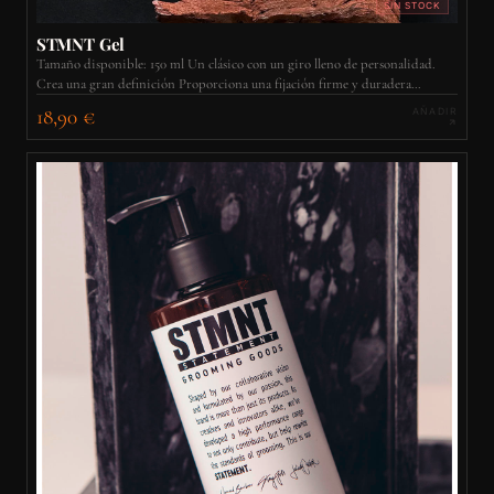
SIN STOCK
STMNT Gel
Tamaño disponible: 150 ml Un clásico con un giro lleno de personalidad.
Crea una gran definición Proporciona una fijación firme y duradera
Formulado con carbón vegetal para un acabado satinado y semimate
18,90 €
AÑADIR
Cepillable sin dejar residuos Fácil de eliminar mediante el lavado Fórmula
vegana* Fragancia exclusiva de Nomad Barber: una mezcla de especias,
lavanda y un toque de madera