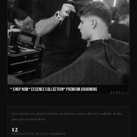
* SHOP NOW
* ESSENCE COLLECTION
* PREMIUM GROOMING
SCROLL
Una selección con carácter: fórmulas de barbería, textura editorial y acabados de alta
gama para tu ritual diario.
12
PRODUCTOS SELECCIONADOS