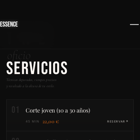
ESSENCE
THE
oficio
SERVICIOS
Técnicas depuradas, tiempos precisos
y resultado a la altura de tu estilo.
01
Corte joven (10 a 30 años)
22,00 €
45 MIN
RESERVAR